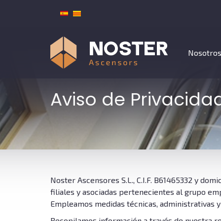
Menú
Nosotro
principal
Aviso de Privacida
Noster Ascensores S.L., C.I.F. B61465332 y domi
filiales y asociadas pertenecientes al grupo em
Empleamos medidas técnicas, administrativas y
Recopilamos información a través de nuestra rel