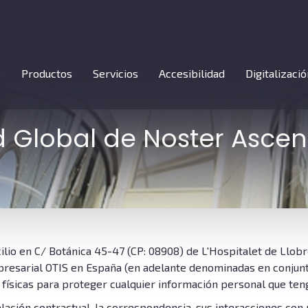
s
Productos
Servicios
Accesibilidad
Digitalizació
d Global de Noster Ascens
cilio en C/ Botánica 45-47 (CP: 08908) de L'Hospitalet de Llobr
presarial OTIS en España (en adelante denominadas en conjunto
 físicas para proteger cualquier información personal que te
ación contractual, la correspondencia, sus interacciones con n