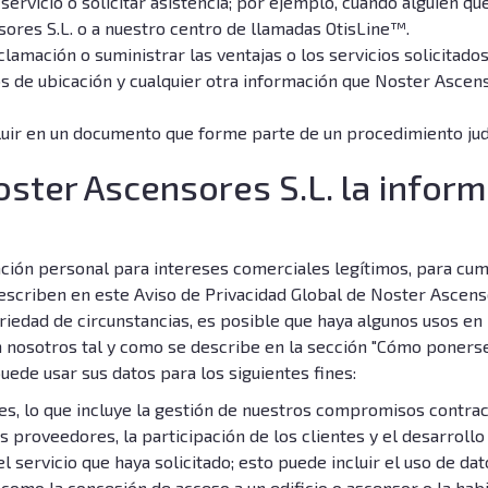
 servicio o solicitar asistencia; por ejemplo, cuando alguien 
sores S.L. o a nuestro centro de llamadas OtisLine™.
amación o suministrar las ventajas o los servicios solicitados;
os de ubicación y cualquier otra información que Noster Ascens
luir en un documento que forme parte de un procedimiento jud
oster Ascensores S.L. la infor
ación personal para intereses comerciales legítimos, para cump
escriben en este Aviso de Privacidad Global de Noster Ascenso
iedad de circunstancias, es posible que haya algunos usos en l
n nosotros tal y como se describe en la sección "Cómo ponerse
uede usar sus datos para los siguientes fines:
s, lo que incluye la gestión de nuestros compromisos contrac
os proveedores, la participación de los clientes y el desarroll
el servicio que haya solicitado; esto puede incluir el uso de da
s como la concesión de acceso a un edificio o ascensor o la hab