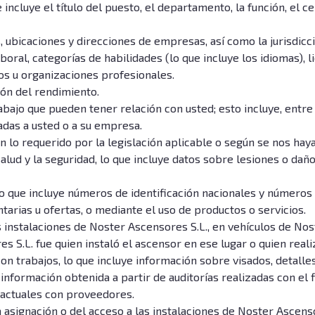
e incluye el título del puesto, el departamento, la función, el
 ubicaciones y direcciones de empresas, así como la jurisdicc
boral, categorías de habilidades (lo que incluye los idiomas), l
tos u organizaciones profesionales.
ión del rendimiento.
abajo que pueden tener relación con usted; esto incluye, entre
adas a usted o a su empresa.
ún lo requerido por la legislación aplicable o según se nos hay
lud y la seguridad, lo que incluye datos sobre lesiones o daño
lo que incluye números de identificación nacionales y números
arias u ofertas, o mediante el uso de productos o servicios.
 instalaciones de Noster Ascensores S.L., en vehículos de Nost
es S.L. fue quien instaló el ascensor en ese lugar o quien rea
con trabajos, lo que incluye información sobre visados, detal
información obtenida a partir de auditorías realizadas con el 
tractuales con proveedores.
asignación o del acceso a las instalaciones de Noster Ascenso