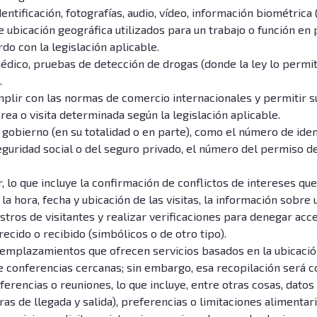
dentificación, fotografías, audio, vídeo, información biométrica
e ubicación geográfica utilizados para un trabajo o función en 
o con la legislación aplicable.
ico, pruebas de detección de drogas (donde la ley lo permita
.
mplir con las normas de comercio internacionales y permitir s
rea o visita determinada según la legislación aplicable.
gobierno (en su totalidad o en parte), como el número de identi
eguridad social o del seguro privado, el número del permiso d
 lo que incluye la confirmación de conflictos de intereses qu
 la hora, fecha y ubicación de las visitas, la información sobre
tros de visitantes y realizar verificaciones para denegar acc
ecido o recibido (simbólicos o de otro tipo).
s emplazamientos que ofrecen servicios basados en la ubicac
de conferencias cercanas; sin embargo, esa recopilación será 
erencias o reuniones, lo que incluye, entre otras cosas, datos
ras de llegada y salida), preferencias o limitaciones alimentar