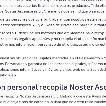
iones con los usuarios finales de nuestros productos. Todo ello
 de Noster Ascensores S.L."), a menos que se indique o se acue
de las personas que quieran trabajar con nosotros están reg
oster Ascensores S.L. y el Aviso de Privacidad para Solicita
ensores S.L. describe los métodos que empleamos para recopi
requisitos legales aplicables y no recopila ni utiliza informa
nistrarnos información personal o de otro tipo, usted indica e
o nuestras obligaciones legales marcadas en el Reglamento 679
os Personales y garantía de los derechos digitales, así como n
plicaciones informáticas y móviles y sitios web de la Sociedad
 sitio web.
ón personal recopila Noster As
ue recopila Noster Ascensores S.L. Debido a que este Aviso d
e que haya tipos de datos en la lista que no estén relacionado