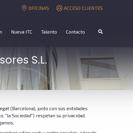
OFICINAS
ACCESO CLIENTES
n
Nueva ITC
Talento
Contacto
ores S.L.
egat (Barcelona), junto con sus entidades
, "la Sociedad") respetan su privacidad.
ngamos.
uestros sitios web y redes sociales, a través