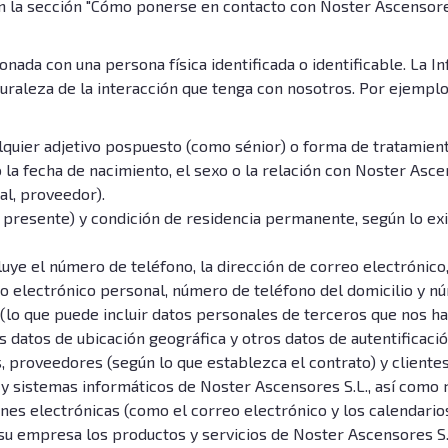
 la sección "Cómo ponerse en contacto con Noster Ascensores S
onada con una persona física identificada o identificable. La 
raleza de la interacción que tenga con nosotros. Por ejemplo
alquier adjetivo pospuesto (como sénior) o forma de tratamien
 la fecha de nacimiento, el sexo o la relación con Noster Asc
nal, proveedor).
 presente) y condición de residencia permanente, según lo exij
luye el número de teléfono, la dirección de correo electrónico, 
reo electrónico personal, número de teléfono del domicilio y n
lo que puede incluir datos personales de terceros que nos ha
os datos de ubicación geográfica y otros datos de autentificaci
 proveedores (según lo que establezca el contrato) y clientes 
 sistemas informáticos de Noster Ascensores S.L., así como re
s electrónicas (como el correo electrónico y los calendarios
su empresa los productos y servicios de Noster Ascensores S.L