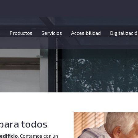
s
Productos
Servicios
Accesibilidad
Digitalizació
 para todos
edificio
. Contamos con un