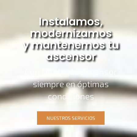
Instalamos,
modernizamos
y mantenemos tu
ascensor
Con Noster, tu ascensor
siempre en óptimas
condiciones
NUESTROS SERVICIOS