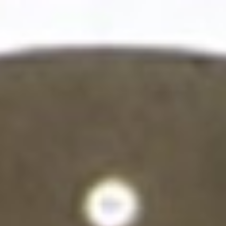
ADAPTA NOSTER
Se adapta caso a cualquier hueco existente y
permite instalar una cabina de 6 personas donde
antes solo cabía una de 4
VER PRODUCTO