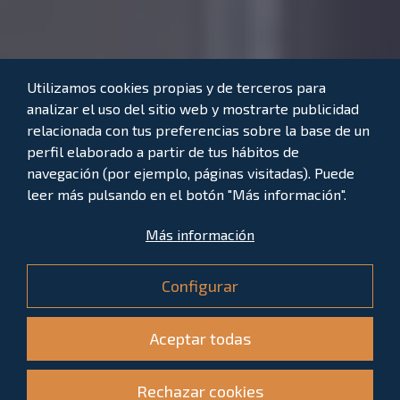
Utilizamos cookies propias y de terceros para
analizar el uso del sitio web y mostrarte publicidad
relacionada con tus preferencias sobre la base de un
AVERÍAS
932 937 010
perfil elaborado a partir de tus hábitos de
navegación (por ejemplo, páginas visitadas). Puede
leer más pulsando en el botón "Más información".
Síguenos
Más información
AVISO LEGAL
POLÍTICA DE PRIVACIDAD
POLÍTICA DE COOKIES
Configurar
CONDICIONES GENERALES DEL CUSTOMER PORTAL
REGLAMENTO DE DATOS UE
CANAL INTERNO DE INFORMACIÓN
Aceptar todas
Copyright © 2026 NOSTER. Todos los derechos
Rechazar cookies
reservados.
Diseño web:
FuturVia