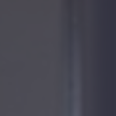
Ascensores Trivium
Ascensores Trivium Home
Ascensores Trivium Mod
Ascensores Trivium Decoración
Ascensores Atrium
Ascensores Evolux
Ascensores Adapta
Ascensores Tiny
Accesibilidad
Montacoches
Servicios