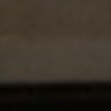
Ofrecemos soluciones de accesibilidad innovadoras para
garantizar la movilidad y el confort de todos. Desde
ascensores hasta plataformas salvaescaleras, adaptamos
cada instalación a las necesidades de nuestros clientes,
cumpliendo con los más altos estándares de seguridad y
eficiencia.
Normativa y seguridad:
Cumplir con la
legislación vigente y garantizar que la
instalación sea segura para todos los
usuarios.
Adaptabilidad y personalización:
Diseñar
soluciones a medida según el espacio
disponible y las necesidades específicas de
movilidad.