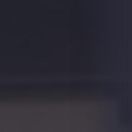
BARCELONES
Torrent de les Flors, 119, 08024 Barcelona
93 293 70 10
VER TODAS