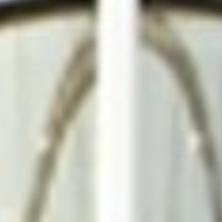
Más de 60 años de
experiencia
+
tecnología
de última generación = la
fórmula perfecta para tu
ascensor.
Somos herederos de empresas centenarias y
contamos con la tecnología más avanzada en
el sector de la elevación.
MÁS INFORMACIÓN