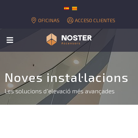
OFICINAS
ACCESO CLIENTES
Toggle
navigation
Noves instal·lacions
Les solucions d'elevació més avançades